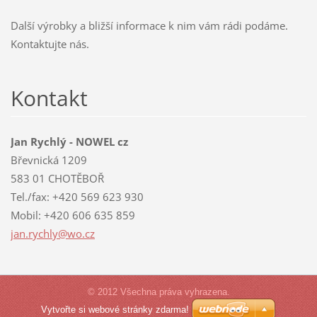
Další výrobky a bližší informace k nim vám rádi podáme.
Kontaktujte nás.
Kontakt
Jan Rychlý - NOWEL cz
Břevnická 1209
583 01 CHOTĚBOŘ
Tel./fax: +420 569 623 930
Mobil: +420 606 635 859
jan.rych
ly@wo.cz
© 2012 Všechna práva vyhrazena.
Vytvořte si webové stránky zdarma!