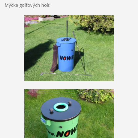
Myčka golfových holí: