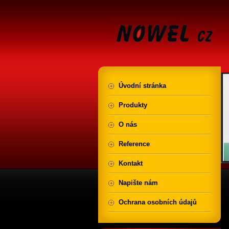
Úvodní stránka
Produkty
O nás
Reference
Kontakt
Napište nám
Ochrana osobních údajů