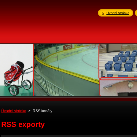
Úvodní stránka
Úvodní stránka
>
RSS kanály
RSS exporty