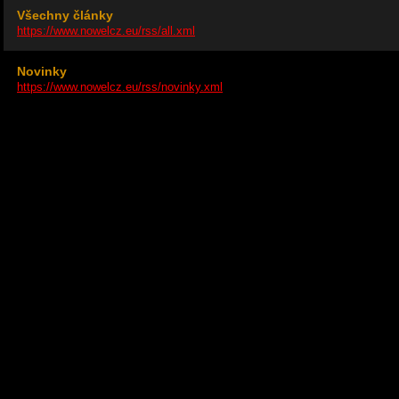
Všechny články
https://www.nowelcz.eu/rss/all.xml
Novinky
https://www.nowelcz.eu/rss/novinky.xml